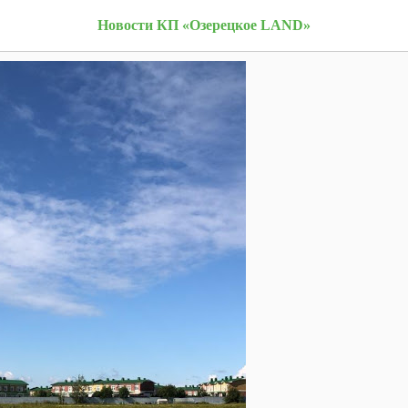
тся строительство дорог
Новости КП «Озерецкое LAND»